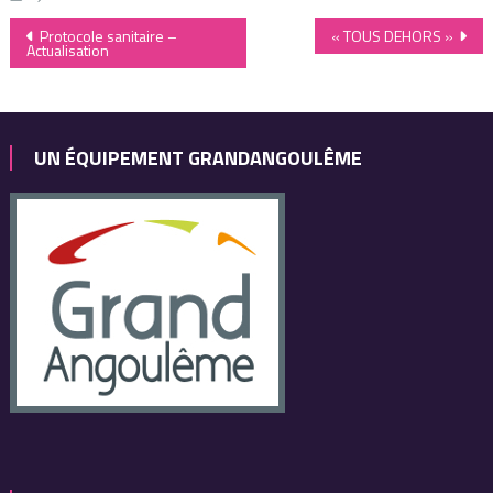
Navigation
Protocole sanitaire –
« TOUS DEHORS »
Actualisation
de
l’article
UN ÉQUIPEMENT GRANDANGOULÊME