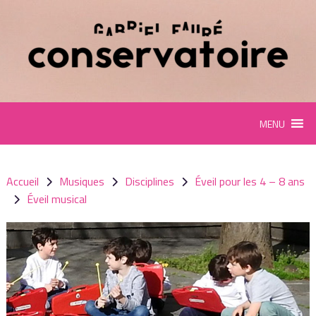
Panneau de gestion des cookies
MENU
Accueil
Musiques
Disciplines
Éveil pour les 4 – 8 ans
Éveil musical