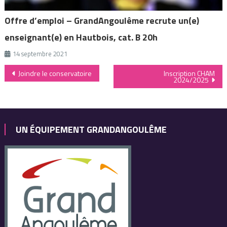
Offre d’emploi – GrandAngoulême recrute un(e)
enseignant(e) en Hautbois, cat. B 20h
14 septembre 2021
Navigation
Joindre le conservatoire
Inscription CHAM
2024/2025
de
l’article
UN ÉQUIPEMENT GRANDANGOULÊME