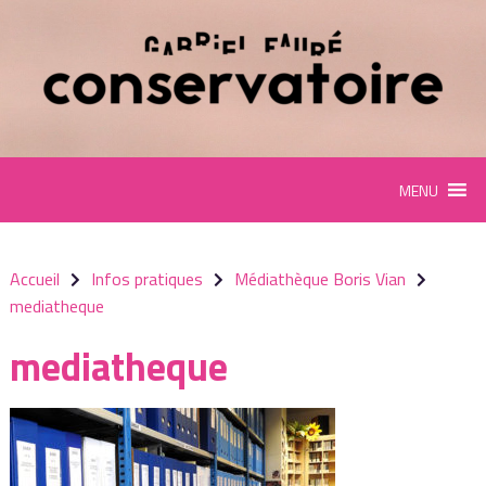
Panneau de gestion des cookies
MENU
Accueil
Infos pratiques
Médiathèque Boris Vian
mediatheque
mediatheque