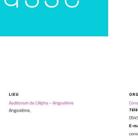
LIEU
ORG
Auditorium de L’Alpha – Angoulême
Cons
Tél
Angoulême
,
054
E-ma
cons