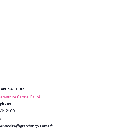
ANISATEUR
ervatoire Gabriel Fauré
éphone
5952169
il
ervatoire@grandangouleme.fr