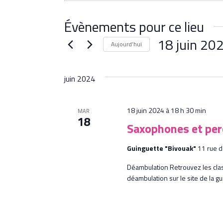
Évènements pour ce lieu
18 juin 20
Aujourd’hui
Sélectionnez
une
juin 2024
date.
18 juin 2024 à 18 h 30 min
MAR
18
Saxophones et per
Guinguette "Bivouak"
11 rue 
Déambulation Retrouvez les cla
déambulation sur le site de la g