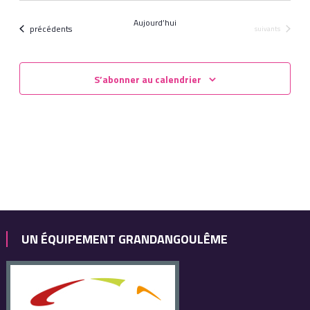
une
Aujourd’hui
Évènements
précédents
date.
Évènements
suivants
S’abonner au calendrier
UN ÉQUIPEMENT GRANDANGOULÊME